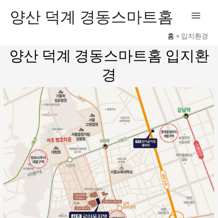
콘
메
양산 덕계 경동스마트홈
텐
인
츠
홈
입지환경
로
메
양산 덕계 경동스마트홈 입지환
건
너
경
뉴
뛰
기