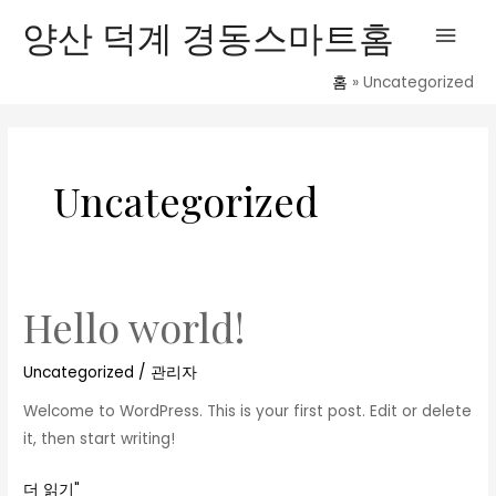
콘
메
양산 덕계 경동스마트홈
텐
인
츠
홈
Uncategorized
로
메
건
너
뉴
뛰
Uncategorized
기
Hello world!
Hello
world!
Uncategorized
/
관리자
Welcome to WordPress. This is your first post. Edit or delete
it, then start writing!
더 읽기"