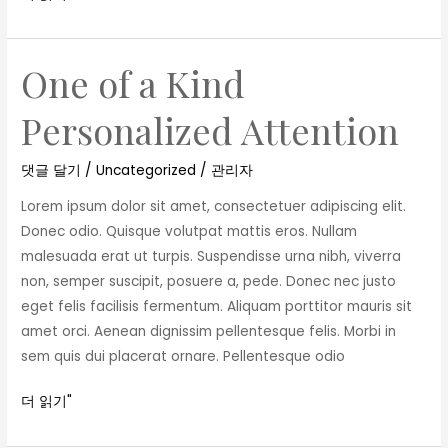
One of a Kind
One
of
Personalized Attention
a
Kind
댓글 달기
/
Uncategorized
/
관리자
Personalized
Attention
Lorem ipsum dolor sit amet, consectetuer adipiscing elit.
Donec odio. Quisque volutpat mattis eros. Nullam
malesuada erat ut turpis. Suspendisse urna nibh, viverra
non, semper suscipit, posuere a, pede. Donec nec justo
eget felis facilisis fermentum. Aliquam porttitor mauris sit
amet orci. Aenean dignissim pellentesque felis. Morbi in
sem quis dui placerat ornare. Pellentesque odio
더 읽기"