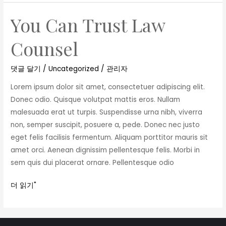
You Can Trust Law
You
Can
Counsel
Trust
Law
댓글 달기
/
Uncategorized
/
관리자
Counsel
Lorem ipsum dolor sit amet, consectetuer adipiscing elit.
Donec odio. Quisque volutpat mattis eros. Nullam
malesuada erat ut turpis. Suspendisse urna nibh, viverra
non, semper suscipit, posuere a, pede. Donec nec justo
eget felis facilisis fermentum. Aliquam porttitor mauris sit
amet orci. Aenean dignissim pellentesque felis. Morbi in
sem quis dui placerat ornare. Pellentesque odio
더 읽기"