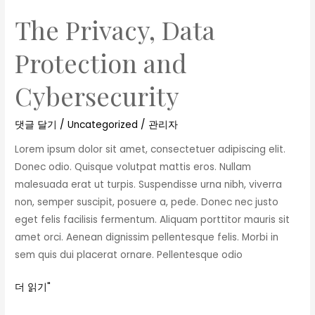
The Privacy, Data
The
Privacy,
Protection and
Data
Protection
Cybersecurity
and
Cybersecurity
댓글 달기
/
Uncategorized
/
관리자
Lorem ipsum dolor sit amet, consectetuer adipiscing elit.
Donec odio. Quisque volutpat mattis eros. Nullam
malesuada erat ut turpis. Suspendisse urna nibh, viverra
non, semper suscipit, posuere a, pede. Donec nec justo
eget felis facilisis fermentum. Aliquam porttitor mauris sit
amet orci. Aenean dignissim pellentesque felis. Morbi in
sem quis dui placerat ornare. Pellentesque odio
더 읽기"